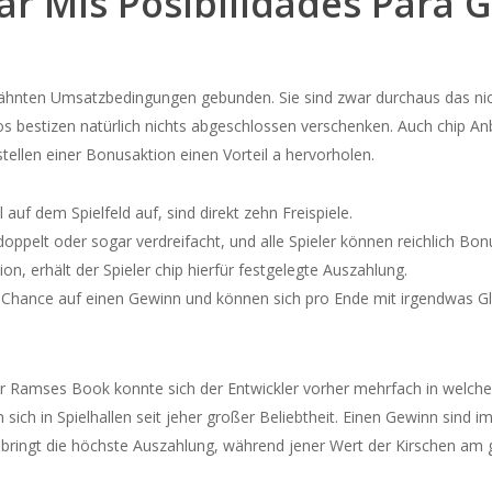
ar Mis Posibilidades Para 
erwähnten Umsatzbedingungen gebunden. Sie sind zwar durchaus das nich
nos bestizen natürlich nichts abgeschlossen verschenken. Auch chip 
stellen einer Bonusaktion einen Vorteil a hervorholen.
uf dem Spielfeld auf, sind direkt zehn Freispiele.
oppelt oder sogar verdreifacht, und alle Spieler können reichlich Bon
n, erhält der Spieler chip hierfür festgelegte Auszahlung.
e Chance auf einen Gewinn und können sich pro Ende mit irgendwas 
er Ramses Book konnte sich der Entwickler vorher mehrfach in welchen
 sich in Spielhallen seit jeher großer Beliebtheit. Einen Gewinn sind 
 bringt die höchste Auszahlung, während jener Wert der Kirschen am ge