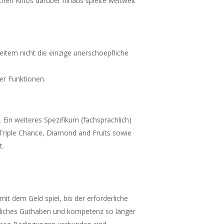
hen Kinos darüber hinaus spielte weltweit
weitem nicht die einzige unerschoepfliche
her Funktionen.
 Ein weiteres Spezifikum (fachsprachlich)
e Triple Chance, Diamond and Fruits sowie
t.
t dem Geld spiel, bis der erforderliche
liches Guthaben und kompetenz so länger