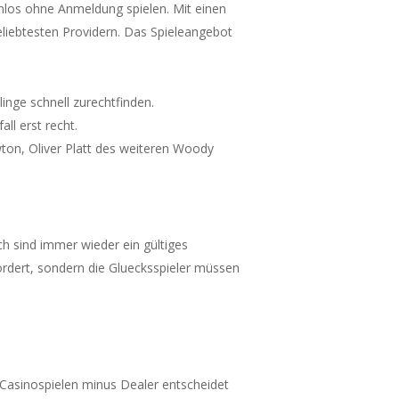
nlos ohne Anmeldung spielen. Mit einen
eliebtesten Providern. Das Spieleangebot
inge schnell zurechtfinden.
ll erst recht.
ton, Oliver Platt des weiteren Woody
ch sind immer wieder ein gültiges
ordert, sondern die Gluecksspieler müssen
ei Casinospielen minus Dealer entscheidet