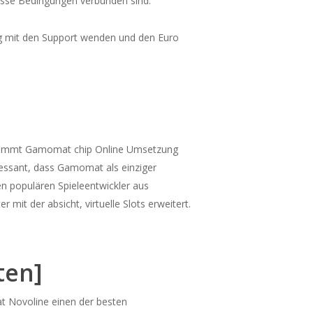
isse Bedingungen verbunden sind.
ung mit den Support wenden und den Euro
ernimmt Gamomat chip Online Umsetzung
ressant, dass Gamomat als einziger
ren populären Spieleentwickler aus
it der absicht, virtuelle Slots erweitert.
ten]
at Novoline einen der besten