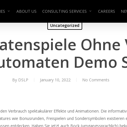
IES
ABOUT US
CONSULTING SERVICES
CAREERS
NE
Uncategorized
tenspiele Ohne 
automaten Demo S
By
DSLP
January 10, 2022
No Comments
 den Verbrauch spektakulärer Effekte und Animationen. Die informativ
tures wie Bonusrunden, Freispielen und Sondersymbolen existieren 
ssen entdecken. Haben Sie jetzt auch Bock (umgangssprachlich) be