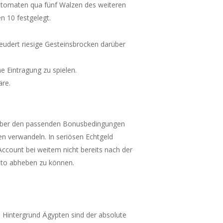
Automaten qua fünf Walzen des weiteren
n 10 festgelegt.
leudert riesige Gesteinsbrocken darüber
 Eintragung zu spielen.
äre.
t. Über den passenden Bonusbedingungen
n verwandeln. In seriösen Echtgeld
Account bei weitem nicht bereits nach der
onto abheben zu können.
m Hintergrund Ägypten sind der absolute