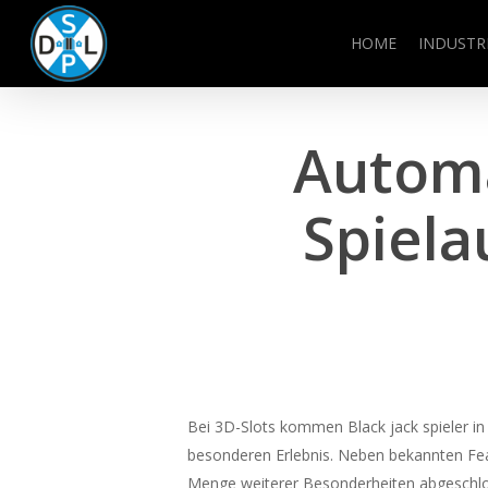
Skip
to
HOME
INDUSTR
main
content
Automa
Spiel
Bei 3D-Slots kommen Black jack spieler in
besonderen Erlebnis. Neben bekannten Fea
Menge weiterer Besonderheiten abgeschlo