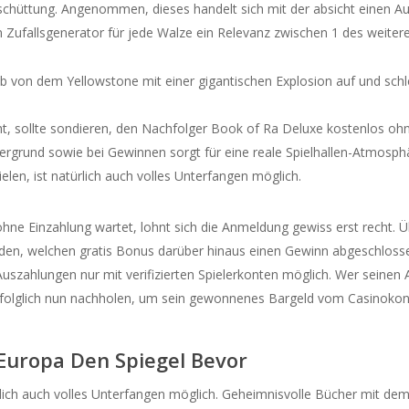
schüttung. Angenommen, dieses handelt sich mit der absicht einen 
 Zufallsgenerator für jede Walze ein Relevanz zwischen 1 des weitere
alb von dem Yellowstone mit einer gigantischen Explosion auf und sch
, sollte sondieren, den Nachfolger Book of Ra Deluxe kostenlos ohne
ergrund sowie bei Gewinnen sorgt für eine reale Spielhallen-Atmosph
len, ist natürlich auch volles Unterfangen möglich.
s ohne Einzahlung wartet, lohnt sich die Anmeldung gewiss erst rech
nden, welchen gratis Bonus darüber hinaus einen Gewinn abgeschlosse
uszahlungen nur mit verifizierten Spielerkonten möglich. Wer seinen 
ies folglich nun nachholen, um sein gewonnenes Bargeld vom Casinok
 Europa Den Spiegel Bevor
ürlich auch volles Unterfangen möglich. Geheimnisvolle Bücher mit de