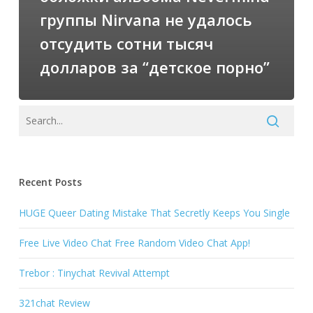
группы Nirvana не удалось
отсудить сотни тысяч
долларов за “детское порно”
Recent Posts
HUGE Queer Dating Mistake That Secretly Keeps You Single
Free Live Video Chat Free Random Video Chat App!
Trebor : Tinychat Revival Attempt
321chat Review