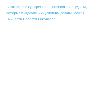
В Николаеве суд арестовал военного и студента,
которые в «домашних» условиях делали бомбы
НикВести Новости Николаева
Recent Comments
wix seo specialists
on
How you can Conduct a web
Board Appointment
wix seo specialists
on
How you can Conduct a web
Board Appointment
wix seo experts
on
How you can Conduct a web Board