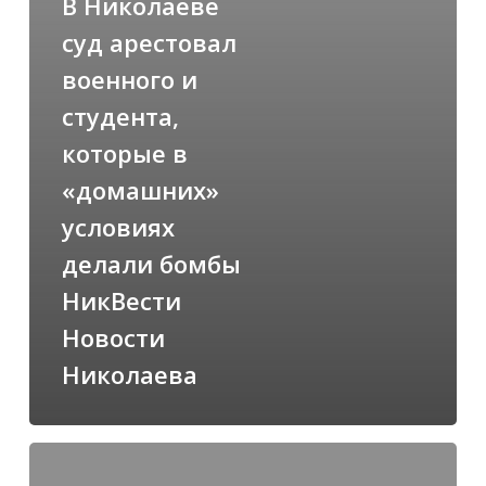
В Николаеве
«домашних»
условиях
суд арестовал
делали
военного и
бомбы
студента,
НикВести
которые в
Новости
Николаева
«домашних»
условиях
делали бомбы
НикВести
Новости
Николаева
“Младенцу”
со