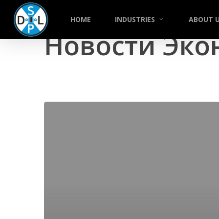
Skip
to
HOME
INDUSTRIES
ABOUT 
Category
main
Новости Эко
content
Пришла
реакция
откуда
не
ждали:
Израиль
отреагировал
на
новость