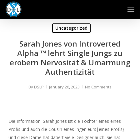
Skip
Men
to
main
content
Uncategorized
Sarah Jones von Introverted
Alpha ™ lehrt Single Jungs zu
erobern Nervosität & Umarmung
Authentizität
By
DSLP
January 26, 2023
No Comments
Die Information: Sarah Jones ist die Tochter eines eines
Profis und auch die Cousin eines Ingenieurs|eines Profis}
und diese Dame hat datiert viele Designer auch. Sie hat