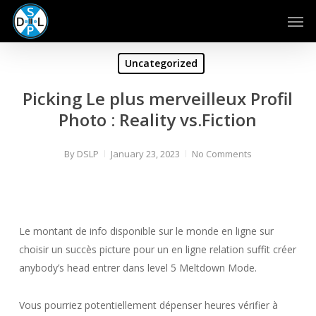
Skip
Men
to
main
content
Uncategorized
Picking Le plus merveilleux Profil
Photo : Reality vs.Fiction
By
DSLP
January 23, 2023
No Comments
Le montant de info disponible sur le monde en ligne sur
choisir un succès picture pour un en ligne relation suffit créer
anybody’s head entrer dans level 5 Meltdown Mode.
Vous pourriez potentiellement dépenser heures vérifier à