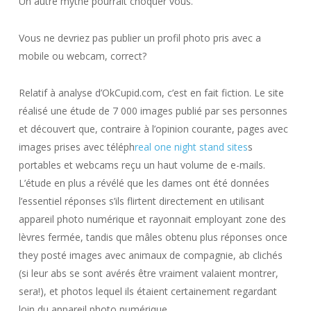
Un autre mythe pourrait choquer vous.
Vous ne devriez pas publier un profil photo pris avec a
mobile ou webcam, correct?
Relatif à analyse d’OkCupid.com, c’est en fait fiction. Le site
réalisé une étude de 7 000 images publié par ses personnes
et découvert que, contraire à l’opinion courante, pages avec
images prises avec téléph
real one night stand sites
s
portables et webcams reçu un haut volume de e-mails.
L’étude en plus a révélé que les dames ont été données
l’essentiel réponses s’ils flirtent directement en utilisant
appareil photo numérique et rayonnait employant zone des
lèvres fermée, tandis que mâles obtenu plus réponses once
they posté images avec animaux de compagnie, ab clichés
(si leur abs se sont avérés être vraiment valaient montrer,
sera!), et photos lequel ils étaient certainement regardant
loin du appareil photo numérique.